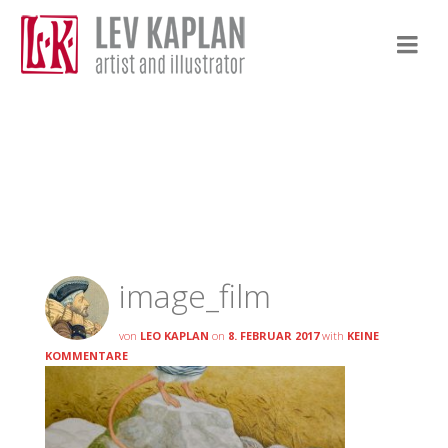
image_film
image_film
von
LEO KAPLAN
on
8. FEBRUAR 2017
with
KEINE
KOMMENTARE