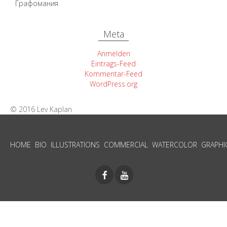
Графомания
Meta
Anmelden
Eintrags-Feed
Kommentar-Feed
WordPress.org
© 2016 Lev Kaplan
HOME
BIO
ILLUSTRATIONS
COMMERCIAL
WATERCOLOR
GRAPHI